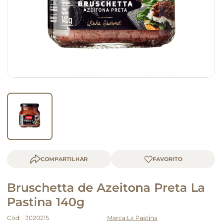
macarrão
queijo
COMPARTILHAR
Bruschetta de Azeitona Preta La
Pastina 140g
Cód:
:
3020215
La Pastina