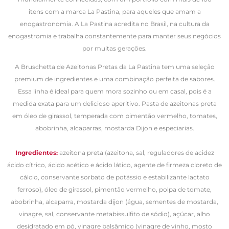
itens com a marca La Pastina, para aqueles que amam a
enogastronomia. A La Pastina acredita no Brasil, na cultura da
enogastromia e trabalha constantemente para manter seus negócios
por muitas gerações.
A Bruschetta de Azeitonas Pretas da La Pastina tem uma seleção
premium de ingredientes e uma combinação perfeita de sabores.
Essa linha é ideal para quem mora sozinho ou em casal, pois é a
medida exata para um delicioso aperitivo. Pasta de azeitonas preta
em óleo de girassol, temperada com pimentão vermelho, tomates,
abobrinha, alcaparras, mostarda Dijon e especiarias.
Ingredientes:
azeitona preta (azeitona, sal, reguladores de acidez
ácido cítrico, ácido acético e ácido lático, agente de firmeza cloreto de
cálcio, conservante sorbato de potássio e estabilizante lactato
ferroso), óleo de girassol, pimentão vermelho, polpa de tomate,
abobrinha, alcaparra, mostarda dijon (água, sementes de mostarda,
vinagre, sal, conservante metabissulfito de sódio), açúcar, alho
desidratado em pó, vinagre balsâmico (vinagre de vinho, mosto