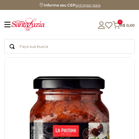
Informe seu CEP
entregar para
0
R$
0
,
00
Faça sua busca
Termos mais buscados
geleia
gluten
chá
chocolate
azeite
biscoito
café
cerveja