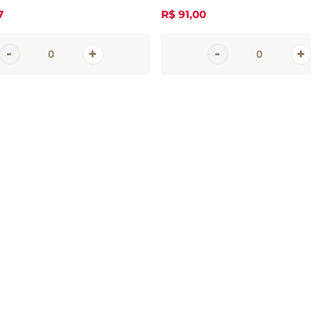
7
R$
91
,
00
em
tter
 e promoções da Casa Santa Luzia
 seu e-mail
CADASTRAR 