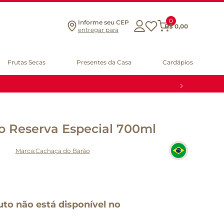
0
Informe seu CEP
R$
0
,
00
entregar para
Frutas Secas
Presentes da Casa
Cardápios
o Reserva Especial 700ml
Cachaça do Barão
uto não está disponível no