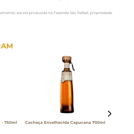
ialmente, ela era produzida na Fazenda São Rafael, propriedade
RAM
 - 750ml
Cachaça Envelhecida Capucana 700ml
Cachaça 