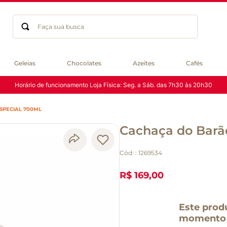
Faça sua busca
Termos mais buscados
Geleias
Chocolates
Azeites
Cafés
geleia
Horário de funcionamento Loja Física: Seg. a Sáb. das 7h30 às 20h30
gluten
chá
SPECIAL 700ML
chocolate
Cachaça do Barã
azeite
biscoito
Cód:
:
1269534
café
cerveja
R$ 169,00
macarrão
queijo
Este prod
momento