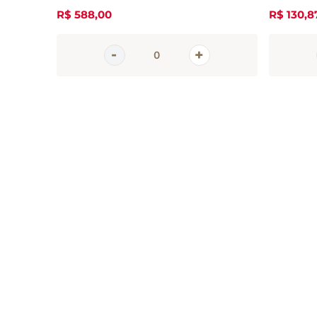
R$
588
,
00
R$
130
,
8
Inscreva-se 
nossa newsle
Receba todas as novidades
em primeira mão direto no