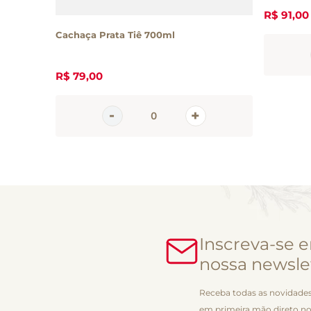
R$
91
,
00
Cachaça Prata Tiê 700ml
R$
79
,
00
Inscreva-se 
nossa newsle
Receba todas as novidades
em primeira mão direto no