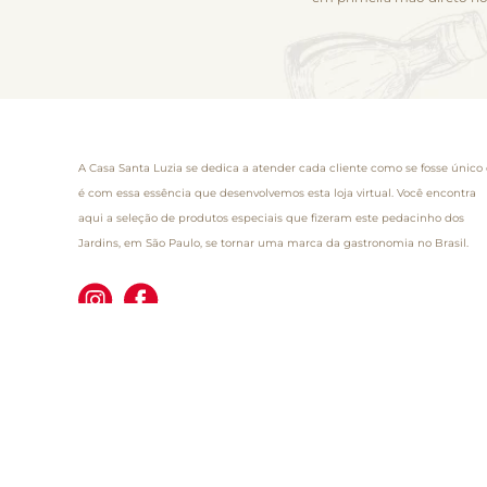
A Casa Santa Luzia se dedica a atender cada cliente como se fosse único 
é com essa essência que desenvolvemos esta loja virtual. Você encontra
aqui a seleção de produtos especiais que fizeram este pedacinho dos
Jardins, em São Paulo, se tornar uma marca da gastronomia no Brasil.
LOCALIZAÇÃO
Alameda Lorena, 1.471
CEP: 01424-001 - São Paulo - SP
CNPJ: 59.350.116/0001-01
Casa Santa Luzia Imp. LTDA