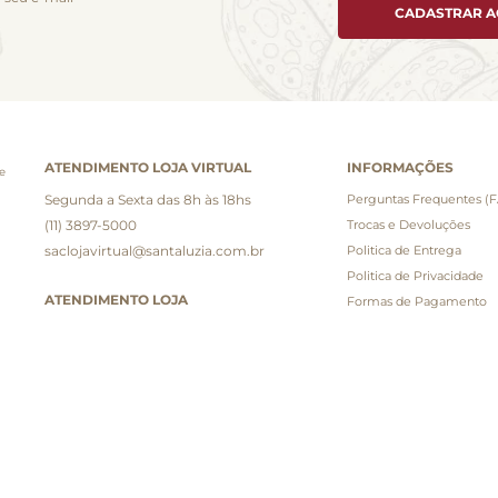
CADASTRAR 
ATENDIMENTO LOJA VIRTUAL
INFORMAÇÕES
e
Segunda a Sexta das 8h às 18hs
Perguntas Frequentes (
(11) 3897-5000
Trocas e Devoluções
saclojavirtual@santaluzia.com.br
Politica de Entrega
Politica de Privacidade
ATENDIMENTO LOJA
Formas de Pagamento
Fale Conosco
(11) 3897-5000
COMPROMISSO DE BEM
sac@santaluzia.com.br
HORÁRIO DE FUNCIONAMENTO
Seg. a Sáb. das 7:30h às 20:30h