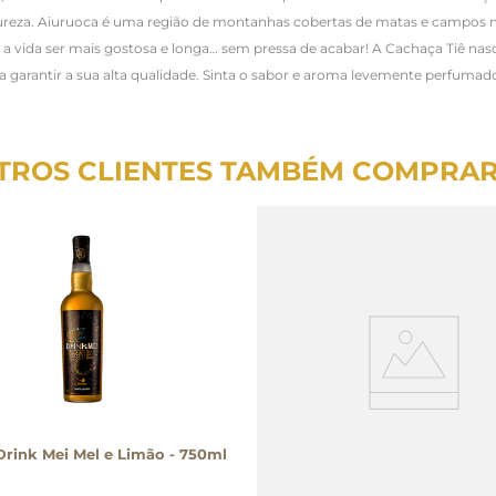
tureza. Aiuruoca é uma região de montanhas cobertas de matas e campos 
z a vida ser mais gostosa e longa… sem pressa de acabar! A Cachaça Tiê nas
ra garantir a sua alta qualidade. Sinta o sabor e aroma levemente perfumad
TROS CLIENTES TAMBÉM COMPRA
rink Mei Mel e Limão - 750ml