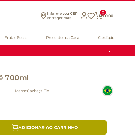
0
Informe seu CEP
R$
0
,
00
entregar para
Frutas Secas
Presentes da Casa
Cardápios
iê 700ml
Cachaça Tie
ADICIONAR AO CARRINHO