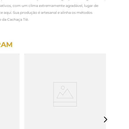
nativos, com um clima extremamente agradável, lugar de
ce aqui. Sua produção é artesanal e alinha os métodos
o da Cachaça Tiê.
RAM
Cachaça 
750ml