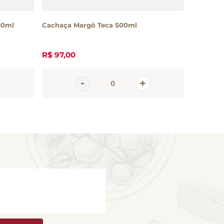
R$
159
,
0
00ml
Cachaça Margô Teca 500ml
R$
97
,
00