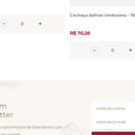
Cachaça Salinas Umburana - 7
R$
70
,
28
em
tter
 e promoções da Casa Santa Luzia
 seu e-mail