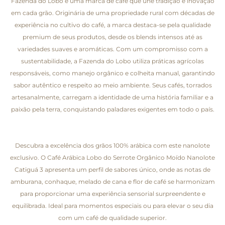
Fazenda do Lobo é uma marca de café que une tradição e inovação
em cada grão. Originária de uma propriedade rural com décadas de
experiência no cultivo do café, a marca destaca-se pela qualidade
premium de seus produtos, desde os blends intensos até as
variedades suaves e aromáticas. Com um compromisso com a
sustentabilidade, a Fazenda do Lobo utiliza práticas agrícolas
responsáveis, como manejo orgânico e colheita manual, garantindo
sabor autêntico e respeito ao meio ambiente. Seus cafés, torrados
artesanalmente, carregam a identidade de uma história familiar e a
paixão pela terra, conquistando paladares exigentes em todo o país.
Descubra a excelência dos grãos 100% arábica com este nanolote
exclusivo. O Café Arábica Lobo do Serrote Orgânico Moído Nanolote
Catiguá 3 apresenta um perfil de sabores único, onde as notas de
amburana, conhaque, melado de cana e flor de café se harmonizam
para proporcionar uma experiência sensorial surpreendente e
equilibrada. Ideal para momentos especiais ou para elevar o seu dia
com um café de qualidade superior.