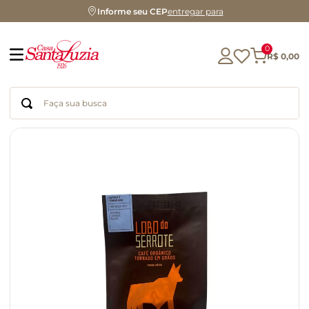
Informe seu CEP
entregar para
0
R$
0
,
00
Faça sua busca
Termos mais buscados
geleia
gluten
chá
chocolate
azeite
biscoito
café
cerveja