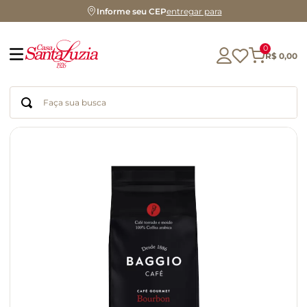
Informe seu CEP
entregar para
0
R$
0
,
00
Faça sua busca
Termos mais buscados
geleia
gluten
chocolate
chá
azeite
café
biscoito
cerveja