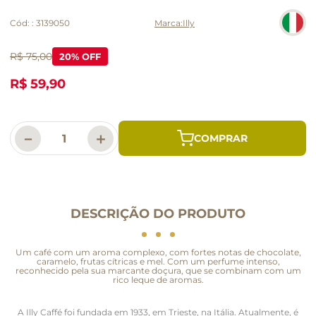
Cód:
:
3139050
Illy
R$ 75,00
20
% OFF
R$ 59,90
－
＋
DESCRIÇÃO DO PRODUTO
Um café com um aroma complexo, com fortes notas de chocolate,
caramelo, frutas cítricas e mel. Com um perfume intenso,
reconhecido pela sua marcante doçura, que se combinam com um
rico leque de aromas.
A Illy Caffé foi fundada em 1933, em Trieste, na Itália. Atualmente, é