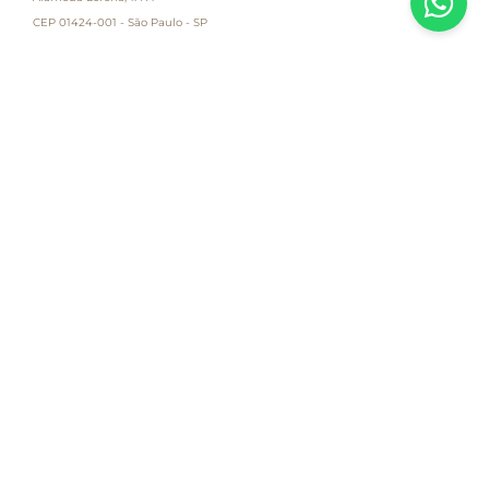
CEP 01424-001 - São Paulo - SP
Atendimento
Empresa
Informações
PAGUE COM
Destacamos que os valores, promoções e condições são exclusivas para
compras pelo site e válidas durante o dia de hoje, estando passíveis de
modificação sem prévia notificação. Se houver divergência de valor,
informamos que o preço válido é o que consta na sacola de compras. As