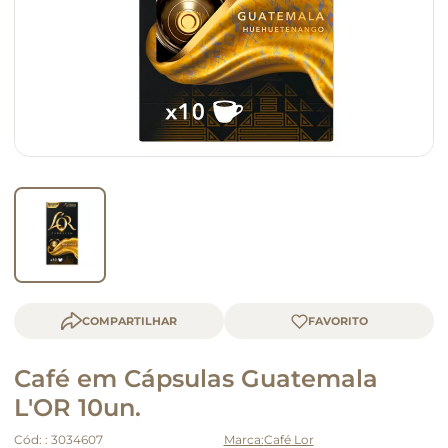
macarrão
queijo
COMPARTILHAR
Café em Cápsulas Guatemala
L'OR 10un.
Cód:
:
3034607
Café Lor