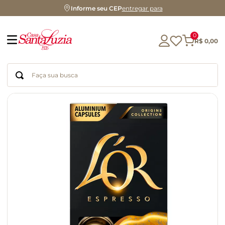
Informe seu CEP
entregar para
0
R$
0
,
00
Faça sua busca
Termos mais buscados
geleia
gluten
chá
chocolate
azeite
biscoito
café
cerveja