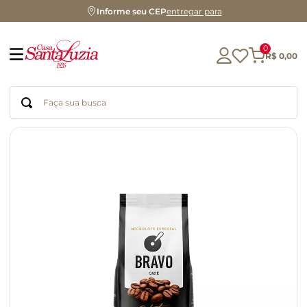
Informe seu CEP
entregar para
0
R$
0
,
00
Faça sua busca
Termos mais buscados
geleia
gluten
chocolate
chá
azeite
café
biscoito
cerveja