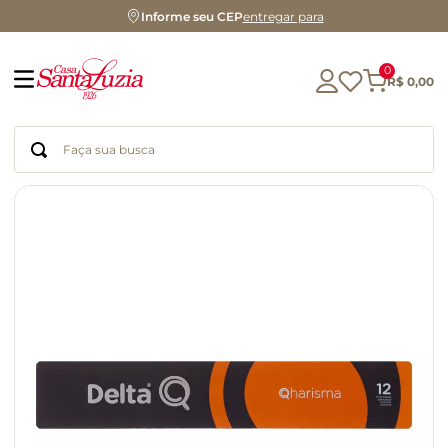
Informe seu CEP
entregar para
0
R$
0
,
00
Faça sua busca
Termos mais buscados
geleia
gluten
chá
chocolate
azeite
biscoito
café
cerveja