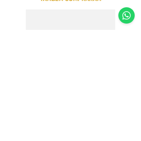
Café em Grão Sul de Minas Santo Grão -
250g
R$
50
,
00