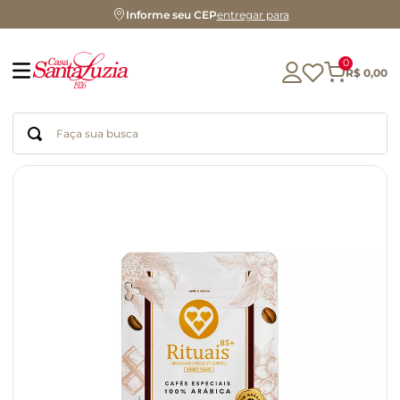
Informe seu CEP
entregar para
0
R$
0
,
00
Faça sua busca
Termos mais buscados
geleia
gluten
chocolate
chá
azeite
café
biscoito
cerveja