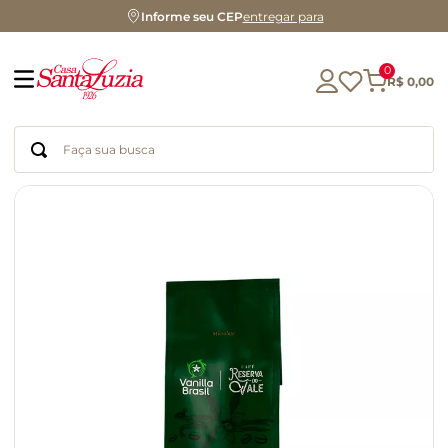
Informe seu CEP
entregar para
0
R$
0
,
00
Faça sua busca
Termos mais buscados
geleia
gluten
chá
chocolate
azeite
biscoito
café
cerveja