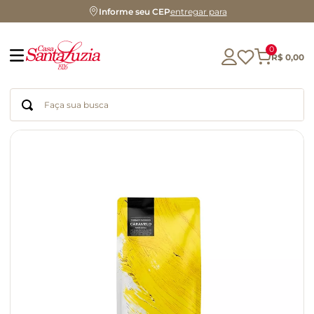
Informe seu CEP
entregar para
0
R$
0
,
00
Faça sua busca
Termos mais buscados
geleia
gluten
chá
chocolate
azeite
biscoito
café
cerveja