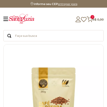
Informe seu CEP
entregar para
0
R$
0
,
00
Faça sua busca
Termos mais buscados
geleia
gluten
chá
chocolate
azeite
biscoito
café
cerveja