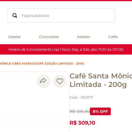
Faça sua busca
Termos mais buscados
Geleias
Chocolates
Azeites
Cafés
geleia
Horário de funcionamento Loja Física: Seg. a Sáb. das 7h30 às 20h30
gluten
chocolate
MÔNICA GRÃO MARAGOGIPE EDIÇÃO LIMITADA - 200G
chá
Café Santa Môni
azeite
café
Limitada - 200g
biscoito
Cód:
:
3153177
cerveja
macarrão
R$ 336,00
8
% OFF
queijo
R$ 309,10