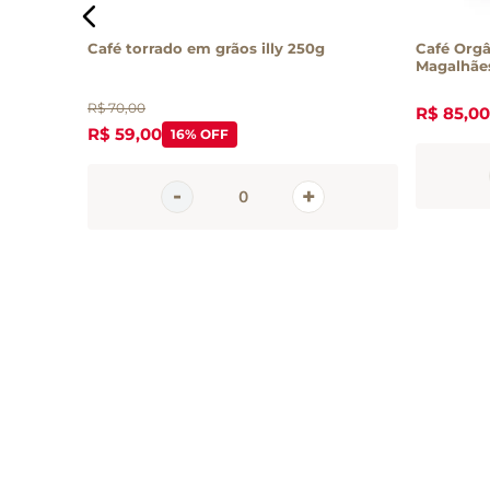
g
Café torrado em grãos illy 250g
Café Orgâ
Magalhãe
R$
70
,
00
R$
85
,
00
R$
59
,
00
16%
OFF
Inscreva-se 
nossa newsle
Receba todas as novidades