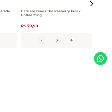
derado
Café em Grãos The Peaberry Freak
Café Bra
Coffee 250g
R$
79
,
90
R$
57
,
0