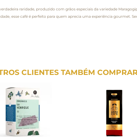
erdadeira raridade, produzido com grãos especiais da variedade Maragogip
lidade, esse café é perfeito para quem aprecia uma experiência gourmet. S
TROS CLIENTES TAMBÉM COMPRA