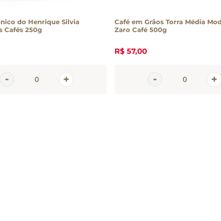
nico do Henrique Silvia
Café em Grãos Torra Média Mo
s Cafés 250g
Zaro Café 500g
R$
57
,
00
em
tter
 e promoções da Casa Santa Luzia