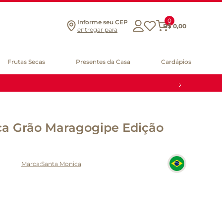
0
Informe seu CEP
R$
0
,
00
entregar para
Frutas Secas
Presentes da Casa
Cardápios
ca Grão Maragogipe Edição
Santa Monica