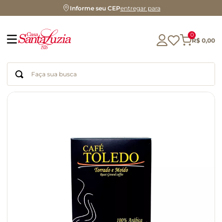
Informe seu CEP
entregar para
0
R$
0
,
00
Faça sua busca
Termos mais buscados
geleia
gluten
chá
chocolate
azeite
café
cerveja
biscoito