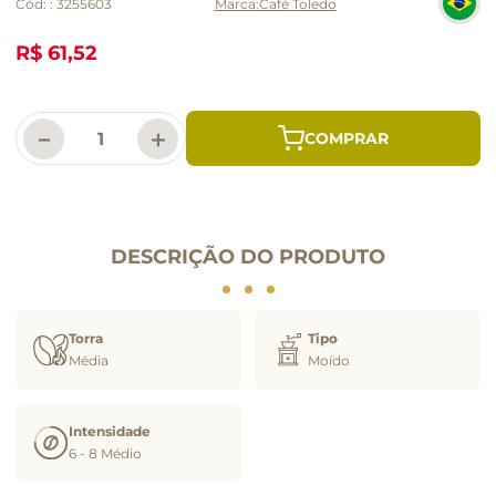
Cód:
:
3255603
Café Toledo
R$ 61,52
－
＋
DESCRIÇÃO DO PRODUTO
Torra
Tipo
Média
Moído
Intensidade
6 - 8 Médio