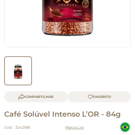
queijo
macarrão
COMPARTILHAR
Café Solúvel Intenso L’OR - 84g
Cód:
:
3242188
L'or