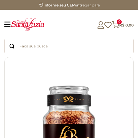
Informe seu CEP
entregar para
0
R$
0
,
00
Faça sua busca
Termos mais buscados
geleia
gluten
chocolate
chá
azeite
café
biscoito
cerveja