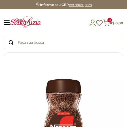
Informe seu CEP
entregar para
0
R$
0
,
00
Faça sua busca
Termos mais buscados
geleia
gluten
chocolate
chá
azeite
café
biscoito
cerveja