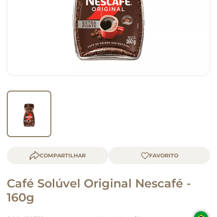
macarrão
queijo
COMPARTILHAR
Café Solúvel Original Nescafé -
160g