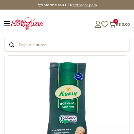
Informe seu CEP
entregar para
0
R$
0
,
00
Faça sua busca
Termos mais buscados
geleia
gluten
chocolate
chá
azeite
café
biscoito
cerveja