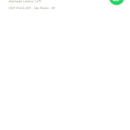
Alameda Lorena, 1.471
CEP 01424-001 - São Paulo - SP
Atendimento
Empresa
Informações
PAGUE COM
Destacamos que os valores, promoções e condições são exclusivas para
compras pelo site e válidas durante o dia de hoje, estando passíveis de
modificação sem prévia notificação. Se houver divergência de valor,