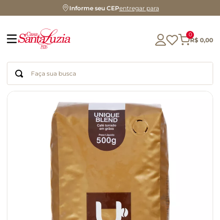
Informe seu CEP
entregar para
0
R$
0
,
00
Faça sua busca
Termos mais buscados
geleia
gluten
chocolate
chá
azeite
café
biscoito
cerveja