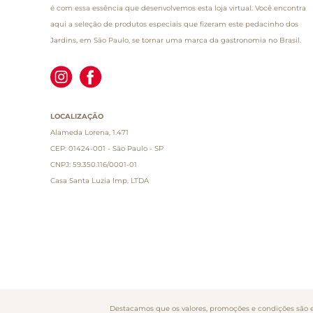
é com essa essência que desenvolvemos esta loja virtual. Você encontra
aqui a seleção de produtos especiais que fizeram este pedacinho dos
Jardins, em São Paulo, se tornar uma marca da gastronomia no Brasil.
LOCALIZAÇÃO
Alameda Lorena, 1.471
CEP: 01424-001 - São Paulo - SP
CNPJ: 59.350.116/0001-01
Casa Santa Luzia Imp. LTDA
Destacamos que os valores, promoções e condições são ex