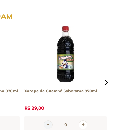
RAM
ama 970ml
Xarope de Guaraná Saborama 970ml
Bebida P
Fibra 40
R$
29
,
00
R$
8
,
20