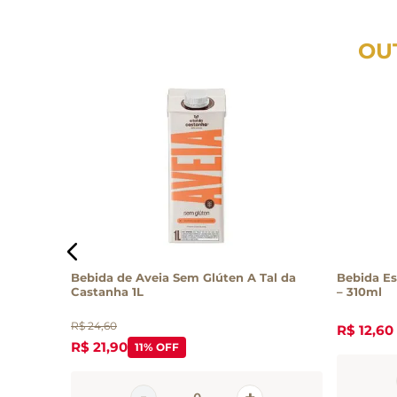
OU
00ml
Bebida de Aveia Sem Glúten A Tal da
Bebida Es
Castanha 1L
– 310ml
R$
24
,
60
R$
12
,
60
R$
21
,
90
11%
OFF