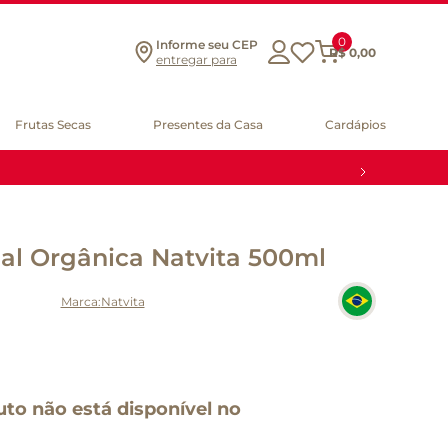
0
Informe seu CEP
R$
0
,
00
entregar para
Frutas Secas
Presentes da Casa
Cardápios
nal Orgânica Natvita 500ml
Natvita
uto não está disponível no