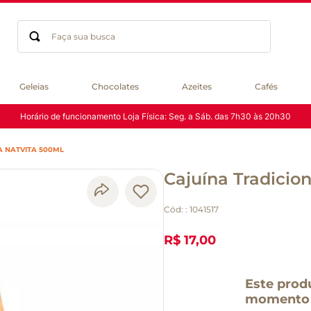
Faça sua busca
Termos mais buscados
Geleias
Chocolates
Azeites
Cafés
geleia
Horário de funcionamento Loja Física: Seg. a Sáb. das 7h30 às 20h30
gluten
chá
A NATVITA 500ML
chocolate
Cajuína Tradicio
azeite
biscoito
Cód:
:
1041517
café
cerveja
R$ 17,00
macarrão
queijo
Este prod
momento