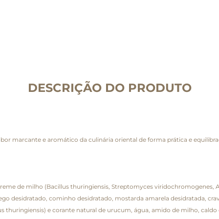
DESCRIÇÃO DO PRODUTO
sabor marcante e aromático da culinária oriental de forma prática e equili
 creme de milho (Bacillus thuringiensis, Streptomyces viridochromogenes
ego desidratado, cominho desidratado, mostarda amarela desidratada, crav
s thuringiensis) e corante natural de urucum, água, amido de milho, caldo d