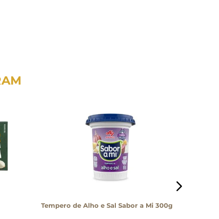
RAM
Tempero de Alho e Sal Sabor a Mi 300g
Mahaleb 