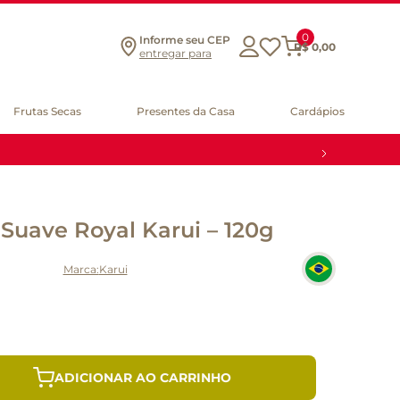
0
Informe seu CEP
R$
0
,
00
entregar para
Frutas Secas
Presentes da Casa
Cardápios
 Suave Royal Karui – 120g
Karui
ADICIONAR AO CARRINHO