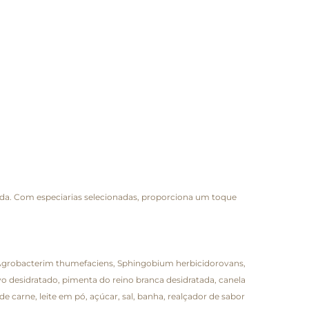
brada. Com especiarias selecionadas, proporciona um toque
, Agrobacterim thumefaciens, Sphingobium herbicidorovans,
o desidratado, pimenta do reino branca desidratada, canela
e carne, leite em pó, açúcar, sal, banha, realçador de sabor