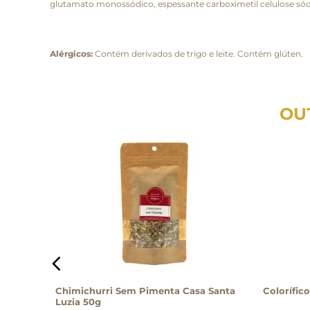
glutamato monossódico, espessante carboximetil celulose sódic
Alérgicos:
Contém derivados de trigo e leite. Contém glúten.
OU
G
Chimichurri Sem Pimenta Casa Santa
Colorífic
Luzia 50g