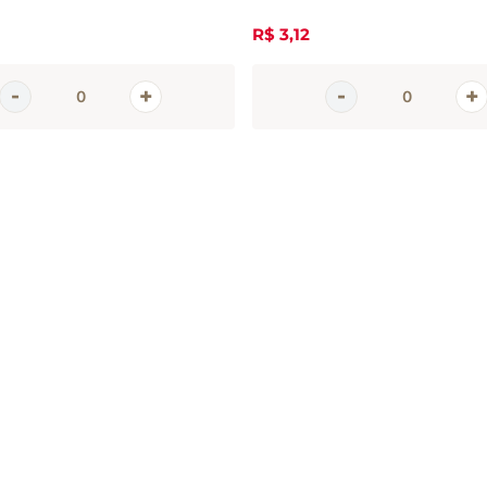
R$
3
,
12
em
tter
 e promoções da Casa Santa Luzia
 seu e-mail
CADASTRAR 