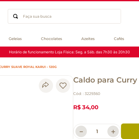
Faça sua busca
Termos mais buscados
Geleias
Chocolates
Azeites
Cafés
geleia
Horário de funcionamento Loja Física: Seg. a Sáb. das 7h30 às 20h30
gluten
chocolate
URRY SUAVE ROYAL KARUI – 120G
chá
Caldo para Curry
azeite
café
Cód:
:
3229360
biscoito
cerveja
R$ 34,00
queijo
macarrão
－
＋