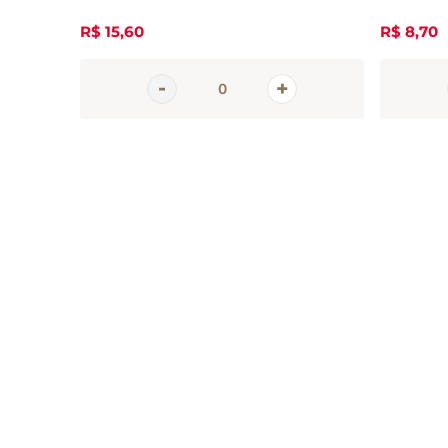
R$
15
,
60
R$
8
,
70
Inscreva-se 
nossa newsle
Receba todas as novidades
em primeira mão direto no