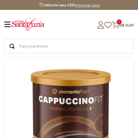
Informe seu CEP
entregar para
0
R$
0
,
00
Faça sua busca
Termos mais buscados
geleia
gluten
chocolate
chá
azeite
café
biscoito
cerveja