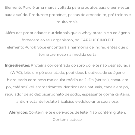
ElementoPuro é uma marca voltada para produtos para o bem-estar,
para a saúde. Produzem proteínas, pastas de amendoim, pré treinos e
muito mais.
Além das propriedades nutricionais que o whey protein e o colágeno
fornecem ao seu organismo, no CAPPUCCINO FIT
elementoPuro® você encontrará a harmonia de ingredientes que o
torna cremoso na medida certa
Ingredientes:
Proteína concentrada do soro do leite não desnaturada
(WPC), leite em pó desnatado, peptídeos bioativos de colágeno
hidrolisado com peso molecular médio de 2kDa (Verisol), cacau em
pó, café solúvel, aromatizantes idênticos aos naturais, canela em pó,
regulador de acidez bicarbonato de sódio, espessante goma xantana,
antiumectante fosfato tricálcico e edulcorante sucralose.
Alérgicos:
Contém leite e derivados de leite. Não contém glúten.
Contém lactose.