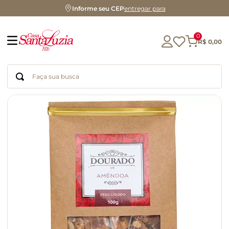
Informe seu CEP
entregar para
0
R$
0
,
00
Faça sua busca
Termos mais buscados
geleia
gluten
chocolate
chá
azeite
café
biscoito
cerveja