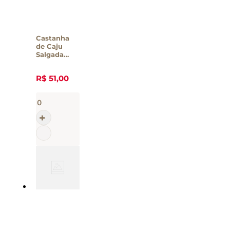
Castanha
de Caju
Salgada
Casa Santa
Luzia - 190g
R$
51
,
00