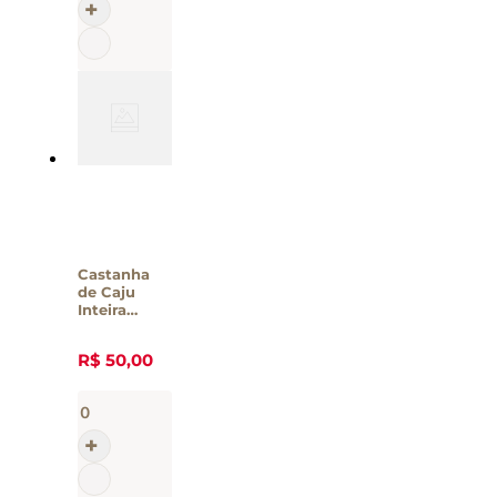
Castanha
de Caju
Inteira
Torrada
Sem Sal
R$
50
,
00
Casa Santa
Luzia - 190g