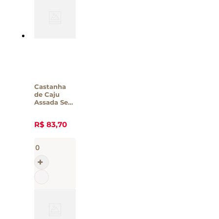
Castanha
de Caju
Assada Sem
Sal Yummys
500g
R$
83
,
70