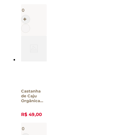
Castanha
de Caju
Orgânica
Assada
Nutmel
R$
49
,
00
240g