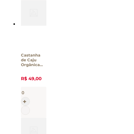
Castanha
de Caju
Orgânica
Assada
Salgada
R$
49
,
00
Nutmel
240g