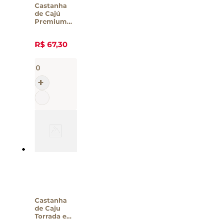
Castanha
de Cajú
Premium
Torrada e
Salgada
R$
67
,
30
Alibec 400g
Castanha
de Caju
Torrada e