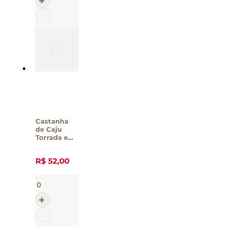
Castanha
de Caju
Torrada e
Salgada
Byblos –
R$
52
,
00
250g