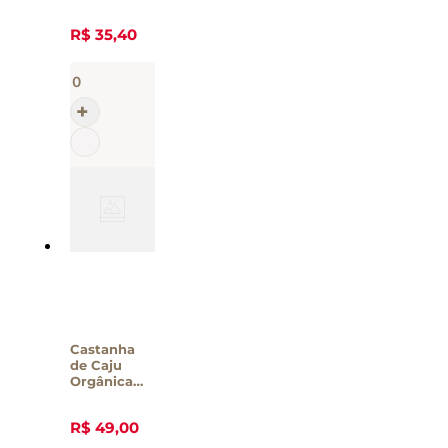
Salgada
Brasil Frutt
R$
35
,
40
- 200g
Castanha
de Caju
Orgânica
Assada
Nutmel
R$
49
,
00
240g