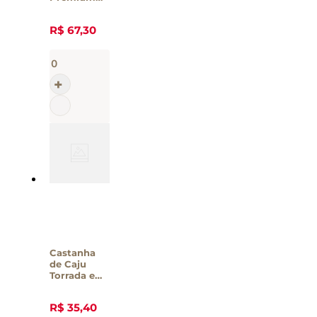
Torrada e
Salgada
R$
67
,
30
Alibec 400g
Castanha
de Caju
Torrada e
Salgada
Brasil Frutt
R$
35
,
40
- 200g