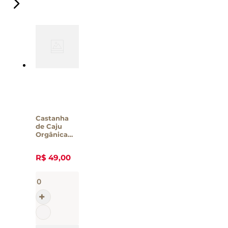
Castanha
de Caju
Orgânica
Assada
Salgada
R$
49
,
00
Nutmel
240g