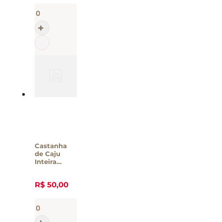
Castanha
de Caju
Inteira
Torrada
Sem Sal
R$
50
,
00
Casa Santa
Luzia - 190g