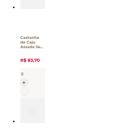
Castanha
de Caju
Assada Sem
Sal Yummys
500g
R$
83
,
70