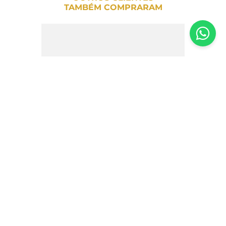
TAMBÉM COMPRARAM
Pêssego em Calda Delphi 680g
R$
36
,
20