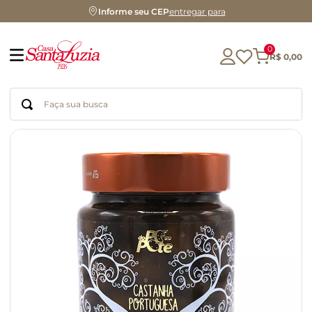
Informe seu CEP
entregar para
0
R$
0
,
00
Faça sua busca
Termos mais buscados
geleia
gluten
azeite
chocolate
chá
café
biscoito
cerveja