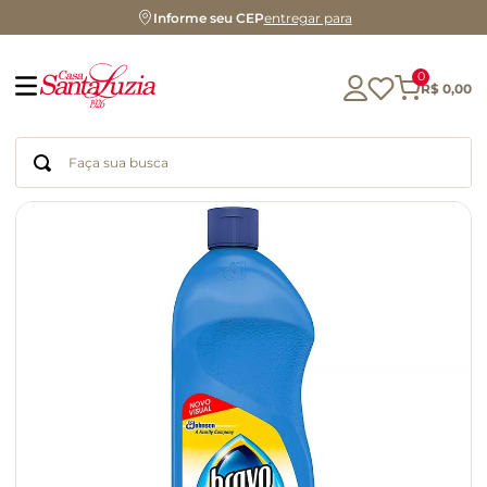
Informe seu CEP
entregar para
0
R$
0
,
00
Faça sua busca
Termos mais buscados
geleia
gluten
chocolate
chá
azeite
café
biscoito
cerveja