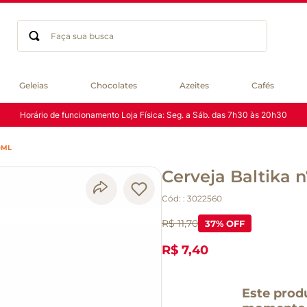
Faça sua busca
Termos mais buscados
Geleias
Chocolates
Azeites
Cafés
geleia
Horário de funcionamento Loja Física: Seg. a Sáb. das 7h30 às 20h30
gluten
chá
0ML
chocolate
Cerveja Baltika 
azeite
biscoito
Cód:
:
3022560
café
R$ 11,70
37
% OFF
cerveja
macarrão
R$ 7,40
queijo
Este prod