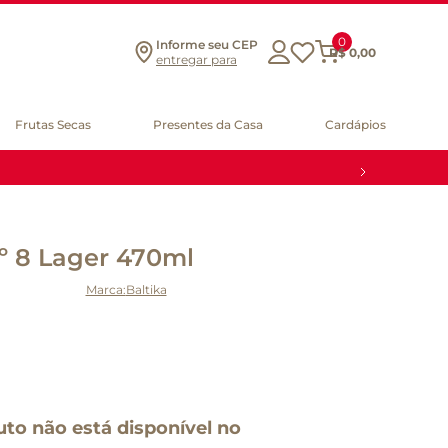
0
Informe seu CEP
R$
0
,
00
entregar para
Frutas Secas
Presentes da Casa
Cardápios
nº 8 Lager 470ml
Baltika
uto não está disponível no