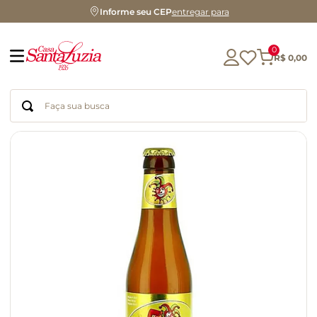
Informe seu CEP
entregar para
0
R$
0
,
00
Faça sua busca
Termos mais buscados
geleia
gluten
chocolate
chá
azeite
café
biscoito
cerveja