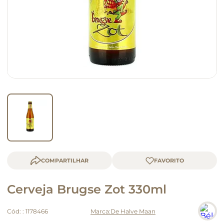
queijo
macarrão
COMPARTILHAR
Cerveja Brugse Zot 330ml
Cód:
:
1178466
De Halve Maan