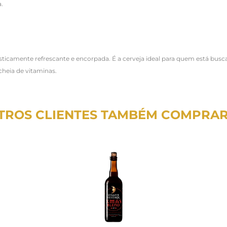
a.
asticamente refrescante e encorpada. É a cerveja ideal para quem está b
cheia de vitaminas.
TROS CLIENTES TAMBÉM COMPRA