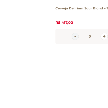
Cerveja Delirium Sour Blond –
R$
417
,
00
Inscreva-se 
nossa newsle
Receba todas as novidades