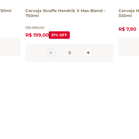
 750ml
Cerveja Straffe Hendrik X Mas Blend -
Cerveja 
750ml
330ml
R$
288
,
00
R$
7
,
90
R$
199
,
00
31%
OFF
em
tter
 e promoções da Casa Santa Luzia