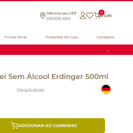
0
Informe seu CEP
R$
0
,
00
entregar para
Frutas Secas
Presentes da Casa
Cardápios
rei Sem Álcool Erdinger 500ml
Erdinger
ADICIONAR AO CARRINHO