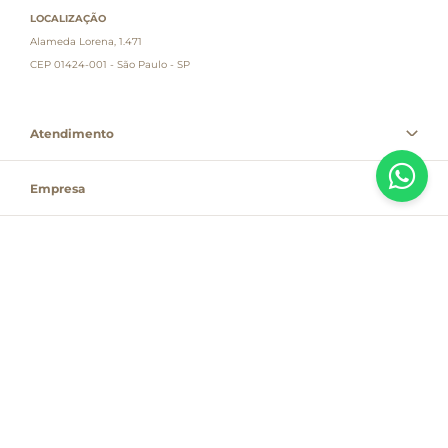
LOCALIZAÇÃO
Alameda Lorena, 1.471
CEP 01424-001 - São Paulo - SP
Atendimento
Empresa
Informações
PAGUE COM
Destacamos que os valores, promoções e condições são exclusivas para