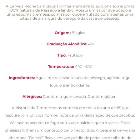
A Cerveja Pêche Lambicus Timmermans é feito adicionando aromas
100% naturais de Pêssego à lambic. Possui um sabor aveludado e
uma espuma cremosa, com sabor doce e frutado com apenas uma
pitada de amargura do caroço e da casca do pêssego.
Origem:
Bélgica
Graduação Alcoólica:
4
%
Tipo:
Frutado
Temperatura:
4°C - 6°C
Ingredientes:
Água, malte cevada suco de pêssego, açúcar, trigo,
lúpulo e antioxidante.
Alérgicos:
Contém trigo e cevada. Contém glúten.
A história da Timmermans começa em maio do ano de 1814, o
tesoureiro municipal tomou nota de uma declaração de que Jacobus
Walravens acendeu o fogo sob suas chaleiras quatro vezes. Estas
chaleiras tinham um conteúdo de 15 hectolitros. A pequena cervejaria
chamada “De Mol” ficava em um prédio de pedra com telhado de