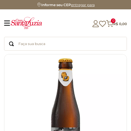
Informe seu CEP
entregar para
0
R$
0
,
00
Faça sua busca
Termos mais buscados
geleia
gluten
chá
chocolate
azeite
café
cerveja
biscoito