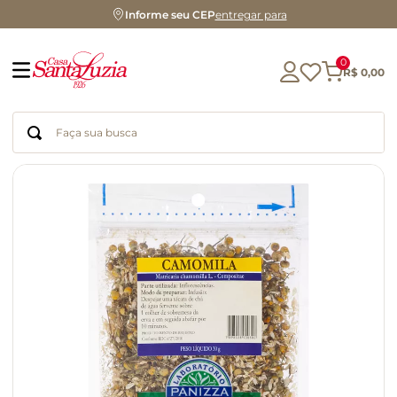
Informe seu CEP
entregar para
0
R$
0
,
00
Faça sua busca
Termos mais buscados
geleia
gluten
chá
chocolate
azeite
café
cerveja
biscoito