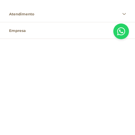
Atendimento
Empresa
Informações
PAGUE COM
Destacamos que os valores, promoções e condições são exclusivas para
compras pelo site e válidas durante o dia de hoje, estando passíveis de
modificação sem prévia notificação. Se houver divergência de valor,
informamos que o preço válido é o que consta na sacola de compras. As
vendas estão sujeitas à disponibilidade de estoque no dia do faturamento.
Em caso de indisponibilidade, o produto não será entregue e, por isso, o
valor correspondente não será cobrado, podendo ser alterado para menos.