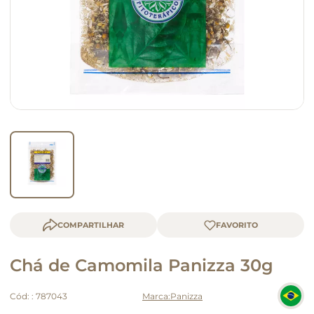
macarrão
queijo
COMPARTILHAR
Chá de Camomila Panizza 30g
Cód:
:
787043
Panizza