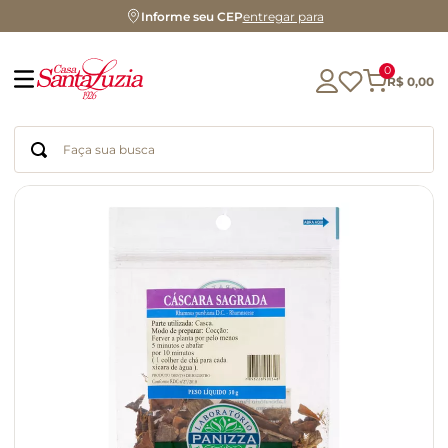
Informe seu CEP
entregar para
0
R$
0
,
00
Faça sua busca
Termos mais buscados
geleia
gluten
chá
chocolate
azeite
café
cerveja
biscoito