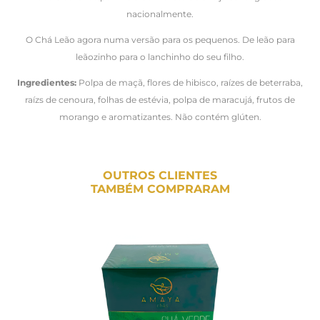
nacionalmente.
O Chá Leão agora numa versão para os pequenos. De leão para
leãozinho para o lanchinho do seu filho.
Ingredientes:
Polpa de maçã, flores de hibisco, raízes de beterraba,
raízs de cenoura, folhas de estévia, polpa de maracujá, frutos de
morango e aromatizantes. Não contém glúten.
OUTROS CLIENTES
TAMBÉM COMPRARAM