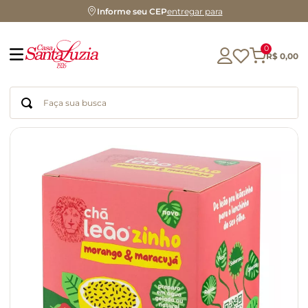
Informe seu CEP
entregar para
0
R$
0
,
00
Faça sua busca
Termos mais buscados
geleia
gluten
chá
chocolate
azeite
biscoito
café
cerveja