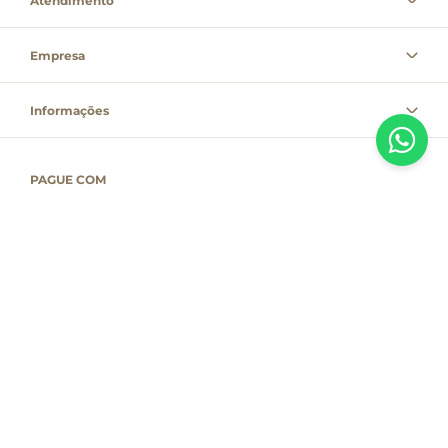
Atendimento
Empresa
Informações
PAGUE COM
Destacamos que os valores, promoções e condições são exclusivas para
compras pelo site e válidas durante o dia de hoje, estando passíveis de
modificação sem prévia notificação. Se houver divergência de valor,
informamos que o preço válido é o que consta na sacola de compras. As
vendas estão sujeitas à disponibilidade de estoque no dia do faturamento.
Em caso de indisponibilidade, o produto não será entregue e, por isso, o
valor correspondente não será cobrado, podendo ser alterado para menos.
Compras pelo cartão de crédito só terão seu pagamento processado no dia
do faturamento do pedido e não no ato da inserção do número do cartão
no site. Se houver diferença, o valor será estornado de forma total ou parcial