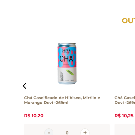
OU
 - 1L
Chá Gaseificado de Hibisco, Mirtilo e
Chá Gase
Morango Devi -269ml
Devi -269
R$
10
,
20
R$
10
,
25