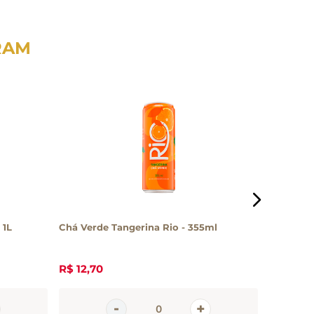
RAM
 1L
Chá Verde Tangerina Rio - 355ml
Chá Jaman
355ml
R$
12
,
70
R$
10
,
50