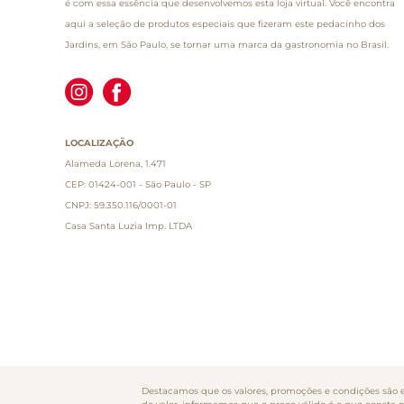
é com essa essência que desenvolvemos esta loja virtual. Você encontra
aqui a seleção de produtos especiais que fizeram este pedacinho dos
Jardins, em São Paulo, se tornar uma marca da gastronomia no Brasil.
LOCALIZAÇÃO
Alameda Lorena, 1.471
CEP: 01424-001 - São Paulo - SP
CNPJ: 59.350.116/0001-01
Casa Santa Luzia Imp. LTDA
Destacamos que os valores, promoções e condições são ex