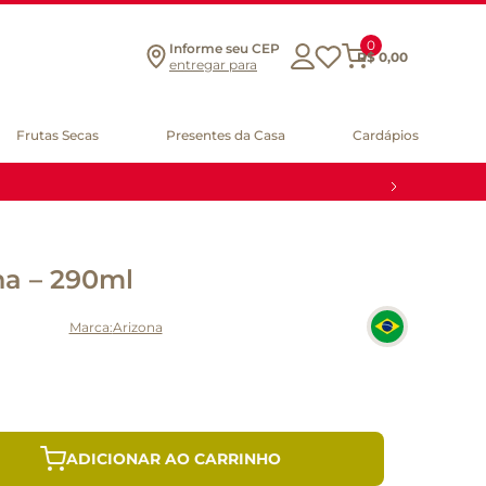
0
Informe seu CEP
R$
0
,
00
entregar para
Frutas Secas
Presentes da Casa
Cardápios
na – 290ml
Arizona
ADICIONAR AO CARRINHO