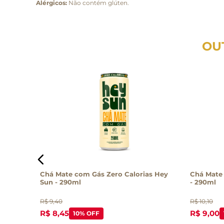
Alérgicos:
Não contém glúten.
OU
Chá Mate com Gás Zero Calorias Hey
Chá Mate
Sun - 290ml
- 290ml
R$
9
,
40
R$
10
,
10
R$
8
,
45
R$
9
,
00
10%
OFF