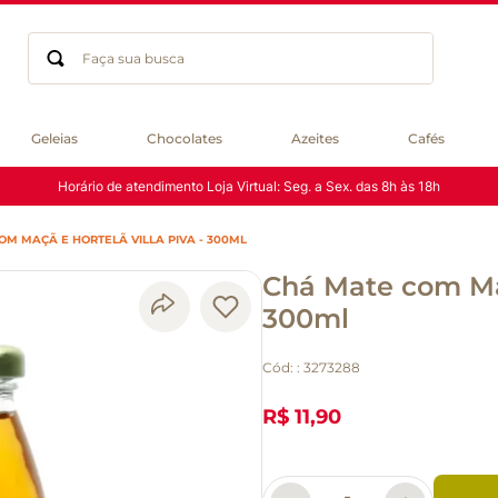
Faça sua busca
Termos mais buscados
Geleias
Chocolates
Azeites
Cafés
geleia
Horário de atendimento Loja Virtual: Seg. a Sex. das 8h às 18h
gluten
chocolate
OM MAÇÃ E HORTELÃ VILLA PIVA - 300ML
chá
Chá Mate com Maç
azeite
café
300ml
biscoito
Cód:
:
3273288
cerveja
queijo
R$ 11,90
macarrão