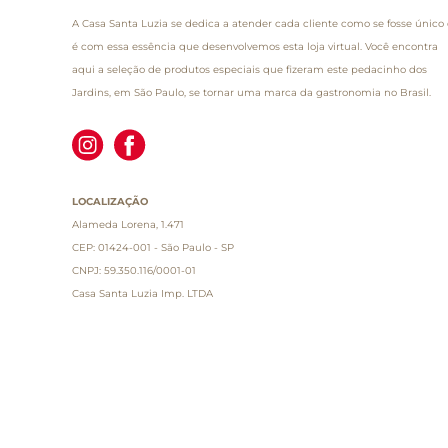
A Casa Santa Luzia se dedica a atender cada cliente como se fosse único 
é com essa essência que desenvolvemos esta loja virtual. Você encontra
aqui a seleção de produtos especiais que fizeram este pedacinho dos
Jardins, em São Paulo, se tornar uma marca da gastronomia no Brasil.
LOCALIZAÇÃO
Alameda Lorena, 1.471
CEP: 01424-001 - São Paulo - SP
CNPJ: 59.350.116/0001-01
Casa Santa Luzia Imp. LTDA