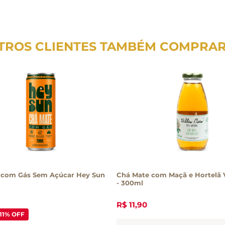
TROS CLIENTES TAMBÉM COMPRA
 com Gás Sem Açúcar Hey Sun
Chá Mate com Maçã e Hortelã V
- 300ml
R$
11
,
90
11%
OFF