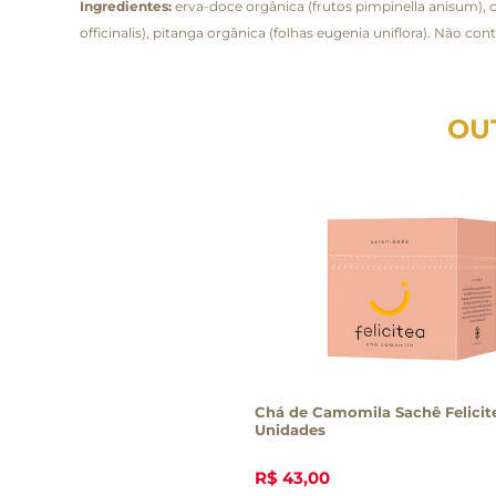
Ingredientes:
erva-doce orgânica (frutos pimpinella anisum), c
officinalis), pitanga orgânica (folhas eugenia uniflora). Não co
OU
Chá de Camomila Sachê Felicite
Unidades
R$
43
,
00