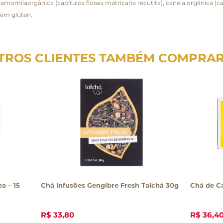
amomilaorgânica (capítulos florais matricaria recutita), canela orgânica (
ntém glúten.
TROS CLIENTES TAMBÉM COMPRA
a – 15
Chá Infusões Gengibre Fresh Talchá 30g
Chá de C
R$
33
,
80
R$
36
,
4