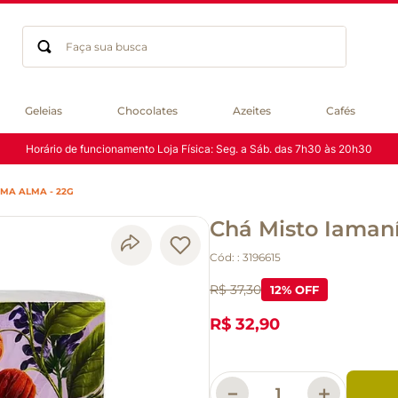
Faça sua busca
Termos mais buscados
Geleias
Chocolates
Azeites
Cafés
geleia
Horário de funcionamento Loja Física: Seg. a Sáb. das 7h30 às 20h30
gluten
chá
MA ALMA - 22G
chocolate
Chá Misto Iaman
azeite
biscoito
Cód:
:
3196615
café
R$ 37,30
12
% OFF
cerveja
macarrão
R$ 32,90
queijo
－
＋