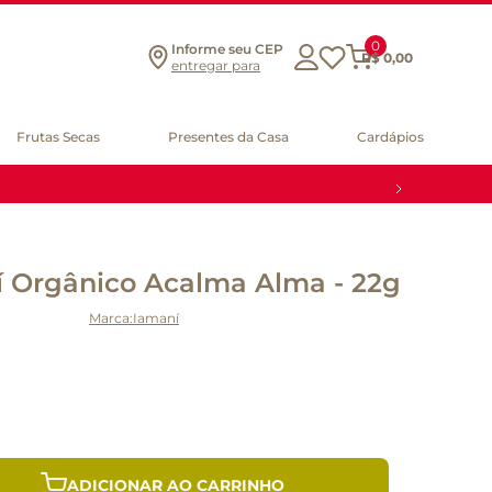
0
Informe seu CEP
R$
0
,
00
entregar para
Frutas Secas
Presentes da Casa
Cardápios
í Orgânico Acalma Alma - 22g
Iamaní
ADICIONAR AO CARRINHO