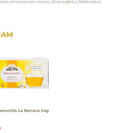
cascas cinnamomum verum), sálvia orgânica (folhas salvia
RAM
amomila La Barraca 24g
0