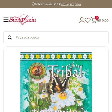
Informe seu CEP
entregar para
0
R$
0
,
00
Faça sua busca
Termos mais buscados
geleia
gluten
chocolate
chá
azeite
café
biscoito
cerveja