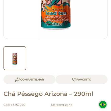
macarrão
queijo
COMPARTILHAR
Chá Pêssego Arizona – 290ml
Cód:
:
3257070
Arizona