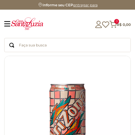
Informe seu CEP
entregar para
0
R$
0
,
00
Faça sua busca
Termos mais buscados
geleia
gluten
chá
chocolate
azeite
biscoito
café
cerveja