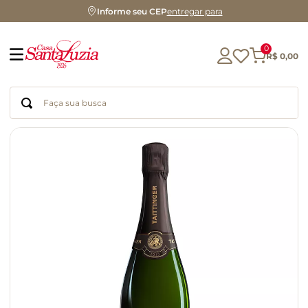
Informe seu CEP
entregar para
0
R$
0
,
00
Faça sua busca
Termos mais buscados
geleia
gluten
chocolate
chá
azeite
café
biscoito
cerveja