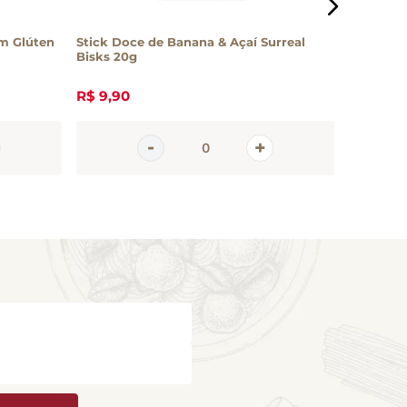
m Glúten
Stick Doce de Banana & Açaí Surreal
Snack Qu
Bisks 20g
Morango
R$
9
,
90
R$
8
,
50