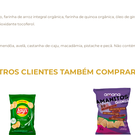
co, farinha de arroz integral orgânica, farinha de quinoa orgânica, óleo de 
ioxidante tocoferol.
mendôa, avelã, castanha-de-caju, macadâmia, pistache e pecã. Não conté
TROS CLIENTES TAMBÉM COMPRA