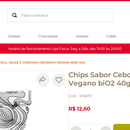
Faça sua busca
Termos mais buscados
Geleias
Chocolates
Azeites
Cafés
geleia
Horário de funcionamento Loja Física: Seg. a Sáb. das 7h30 às 20h30
gluten
chocolate
BOLA, SALSA E CÚRCUMA ORGÂNICO VEGANO BIO2 40G
chá
Chips Sabor Cebo
azeite
café
Vegano biO2 40
biscoito
Cód:
:
3116670
cerveja
macarrão
R$ 12,60
queijo