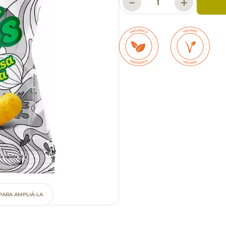
－
＋
PARA AMPLIÁ-LA