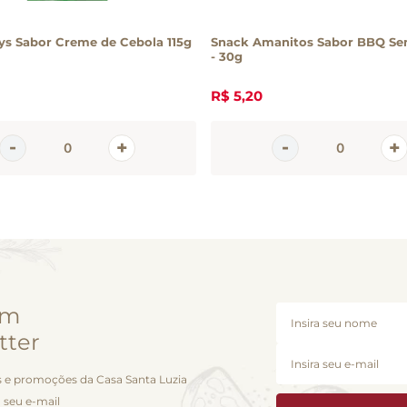
ys Sabor Creme de Cebola 115g
Snack Amanitos Sabor BBQ Se
- 30g
R$
5
,
20
em
tter
 e promoções da Casa Santa Luzia
 seu e-mail