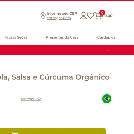
0
Informe seu CEP
R$
0
,
00
entregar para
Frutas Secas
Presentes da Casa
Cardápios
la, Salsa e Cúrcuma Orgânico
g
Bio2