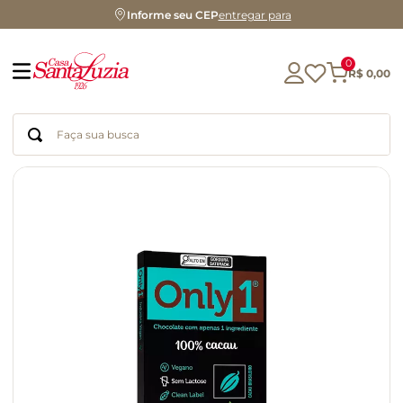
Informe seu CEP
entregar para
0
R$
0
,
00
Faça sua busca
Termos mais buscados
geleia
gluten
chocolate
chá
azeite
café
biscoito
cerveja