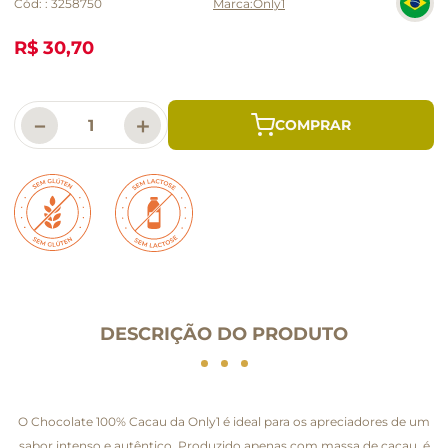
Cód:
:
3258750
Only1
R$ 30,70
－
＋
DESCRIÇÃO DO PRODUTO
O Chocolate 100% Cacau da Only1 é ideal para os apreciadores de um
sabor intenso e autêntico. Produzido apenas com massa de cacau, é