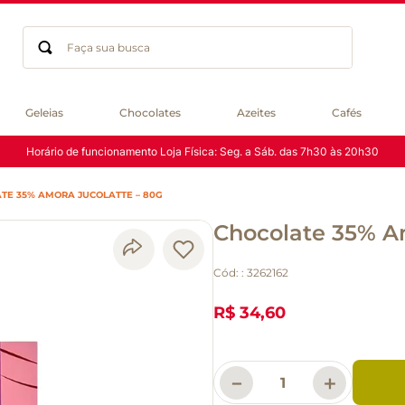
Faça sua busca
Termos mais buscados
Geleias
Chocolates
Azeites
Cafés
geleia
Horário de funcionamento Loja Física: Seg. a Sáb. das 7h30 às 20h30
gluten
chocolate
TE 35% AMORA JUCOLATTE – 80G
chá
Chocolate 35% A
azeite
café
Cód:
:
3262162
biscoito
cerveja
R$ 34,60
queijo
macarrão
－
＋