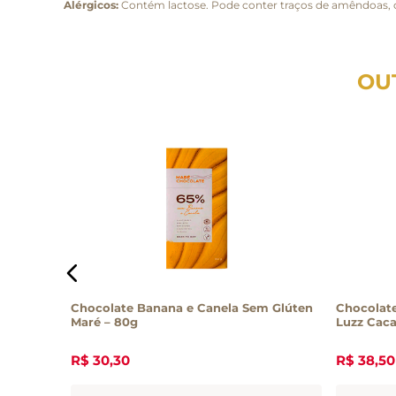
Alérgicos:
Contém lactose. Pode conter traços de amêndoas, c
OU
ense 85g
Chocolate Banana e Canela Sem Glúten
Chocolat
Maré – 80g
Luzz Caca
R$
30
,
30
R$
38
,
50