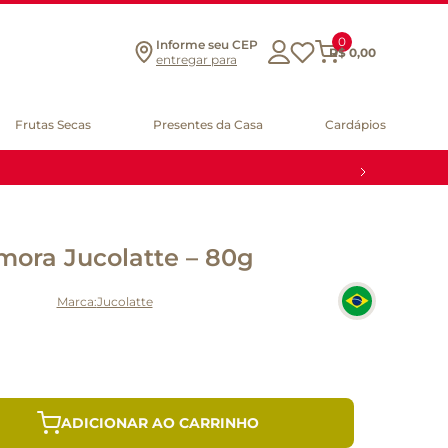
0
Informe seu CEP
R$
0
,
00
entregar para
Frutas Secas
Presentes da Casa
Cardápios
mora Jucolatte – 80g
Jucolatte
ADICIONAR AO CARRINHO