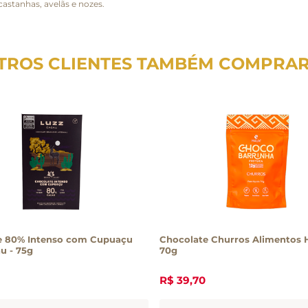
astanhas, avelãs e nozes.
TROS CLIENTES TAMBÉM COMPRA
e 80% Intenso com Cupuaçu
Chocolate Churros Alimentos 
u - 75g
70g
R$
39
,
70