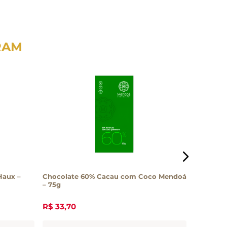
RAM
Haux –
Chocolate 60% Cacau com Coco Mendoá
Chocolat
– 75g
R$
33
,
70
R$
20
,
5