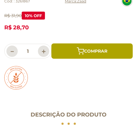
Cód:
:
3261867
Zaad
R$ 31,90
10
% OFF
R$ 28,70
－
＋
DESCRIÇÃO DO PRODUTO