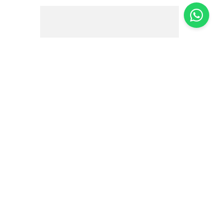
Chocolate 70% Pistache Labarr - 80g
R$
37
,
10