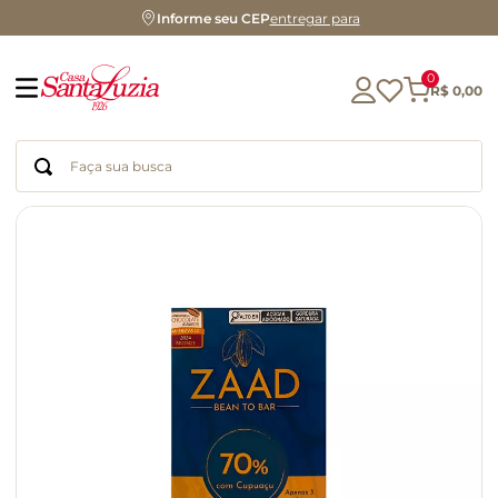
Informe seu CEP
entregar para
0
R$
0
,
00
Faça sua busca
Termos mais buscados
geleia
gluten
chá
chocolate
azeite
café
cerveja
biscoito