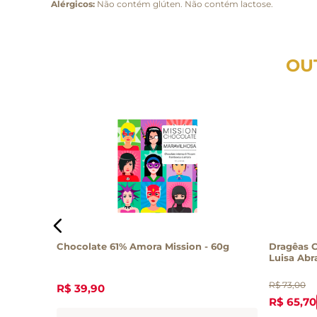
Alérgicos:
Não contém glúten. Não contém lactose.
OU
 40%
Chocolate 61% Amora Mission - 60g
Dragêas 
Luisa Abr
R$
73
,
00
R$
39
,
90
R$
65
,
70