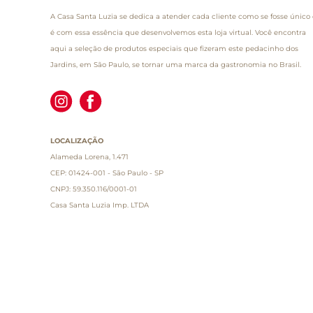
A Casa Santa Luzia se dedica a atender cada cliente como se fosse único 
é com essa essência que desenvolvemos esta loja virtual. Você encontra
aqui a seleção de produtos especiais que fizeram este pedacinho dos
Jardins, em São Paulo, se tornar uma marca da gastronomia no Brasil.
LOCALIZAÇÃO
Alameda Lorena, 1.471
CEP: 01424-001 - São Paulo - SP
CNPJ: 59.350.116/0001-01
Casa Santa Luzia Imp. LTDA