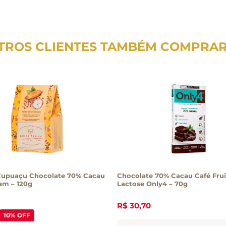
TROS CLIENTES TAMBÉM COMPRA
Cupuaçu Chocolate 70% Cacau
Chocolate 70% Cacau Café Fru
am – 120g
Lactose Only4 – 70g
R$
30
,
70
10%
OFF