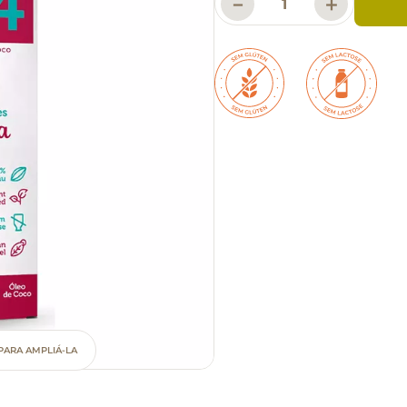
－
＋
PARA AMPLIÁ-LA