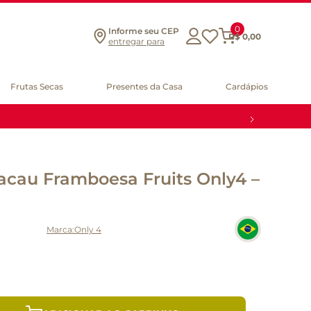
0
Informe seu CEP
R$
0
,
00
entregar para
Frutas Secas
Presentes da Casa
Cardápios
acau Framboesa Fruits Only4 –
Only 4