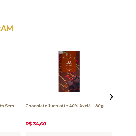
RAM
its Sem
Chocolate Jucolatte 40% Avelã – 80g
Chocolat
Jucolatt
R$
34
,
60
R$
34
,
6