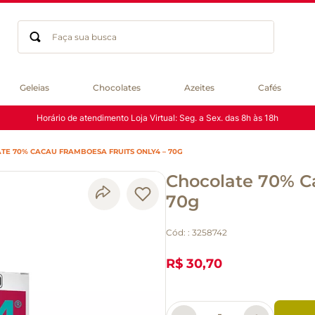
Faça sua busca
Termos mais buscados
Geleias
Chocolates
Azeites
Cafés
geleia
Horário de atendimento Loja Virtual: Seg. a Sex. das 8h às 18h
gluten
chocolate
TE 70% CACAU FRAMBOESA FRUITS ONLY4 – 70G
chá
Chocolate 70% C
azeite
café
70g
biscoito
Cód:
:
3258742
cerveja
queijo
R$ 30,70
macarrão