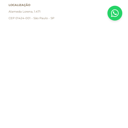
LOCALIZAÇÃO
Alameda Lorena, 1.471
CEP 01424-001 - São Paulo - SP
Atendimento
Empresa
Informações
PAGUE COM
Destacamos que os valores, promoções e condições são exclusivas para