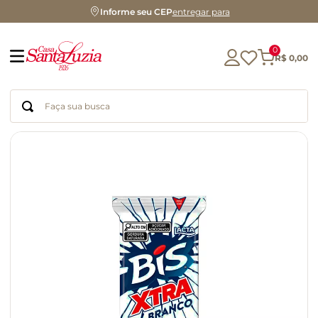
Informe seu CEP
entregar para
0
R$
0
,
00
Faça sua busca
Termos mais buscados
geleia
gluten
chocolate
chá
azeite
café
biscoito
cerveja