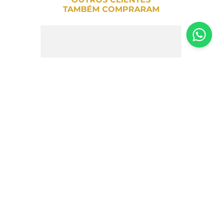
TAMBÉM COMPRARAM
Lata Coração Love You Chocolate 37%
Ao Leite Salzano Cocoa – 80g
R$
37
,
20
R$
33
,
45
10%
OFF