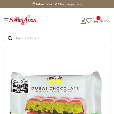
Informe seu CEP
entregar para
0
R$
0
,
00
Faça sua busca
Termos mais buscados
geleia
gluten
chá
chocolate
azeite
café
cerveja
biscoito