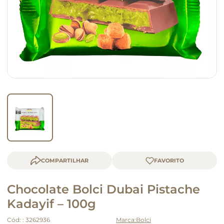
macarrão
queijo
COMPARTILHAR
Chocolate Bolci Dubai Pistache
Kadayif – 100g
Cód:
:
3262936
Bolci