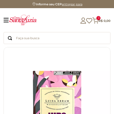
Informe seu CEP
entregar para
0
R$
0
,
00
Faça sua busca
Termos mais buscados
geleia
gluten
chocolate
chá
azeite
café
biscoito
cerveja