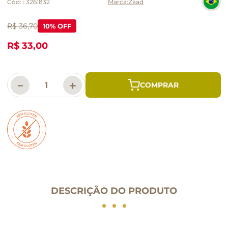
Cód:
:
3261832
Zaad
R$ 36,70
10
% OFF
R$ 33,00
－
＋
DESCRIÇÃO DO PRODUTO