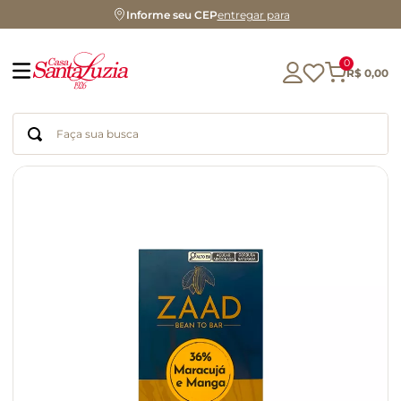
Informe seu CEP
entregar para
0
R$
0
,
00
Faça sua busca
Termos mais buscados
geleia
gluten
chá
chocolate
azeite
biscoito
café
cerveja