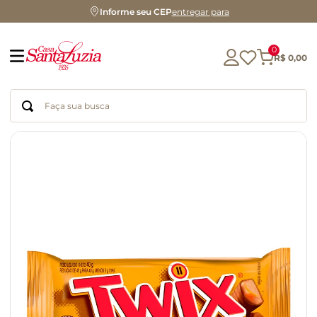
Informe seu CEP
entregar para
0
R$
0
,
00
Faça sua busca
Termos mais buscados
geleia
gluten
chá
chocolate
azeite
café
cerveja
biscoito