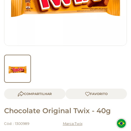
macarrão
queijo
COMPARTILHAR
Chocolate Original Twix - 40g
Cód:
:
1300989
Twix