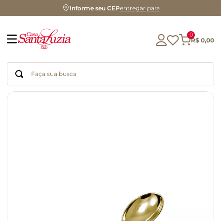
Informe seu CEP
entregar para
0
R$
0
,
00
Faça sua busca
Termos mais buscados
geleia
gluten
chá
chocolate
azeite
café
cerveja
biscoito