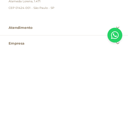
Alameda Lorena, 1.471
CEP 01424-001 - São Paulo - SP
Atendimento
Empresa
Informações
PAGUE COM
Destacamos que os valores, promoções e condições são exclusivas para
compras pelo site e válidas durante o dia de hoje, estando passíveis de
modificação sem prévia notificação. Se houver divergência de valor,